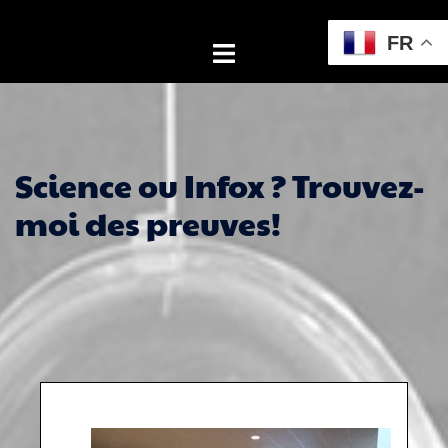
Aller
au
FR
Ouvrir/fermer
contenu
le
menu
Science ou Infox ? Trouvez-
moi des preuves!