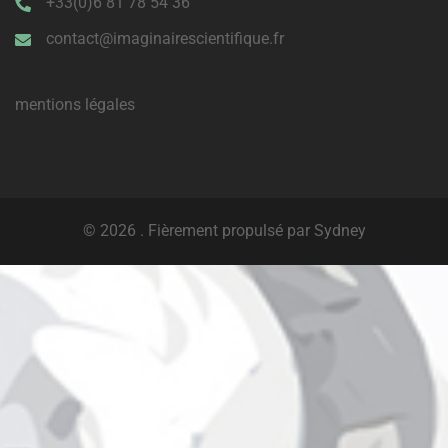
+33(0)6 81 78 54 36
contact@imaginairescientifique.fr
mentions légales
© 2026 . Fièrement propulsé par
Sydney