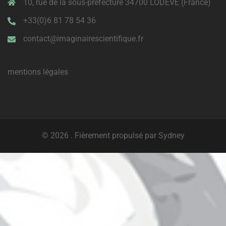
10, rue de la sous-préfecture 34700 LODEVE (France)
+33(0)6 81 78 54 36
contact@imaginairescientifique.fr
mentions légales
© 2026 . Fièrement propulsé par
Sydney