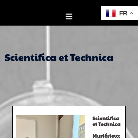
Aller
au
FR
Ouvrir/fermer
contenu
le
menu
Scientifica et Technica
Scientifica
et Technica
Mystérieux