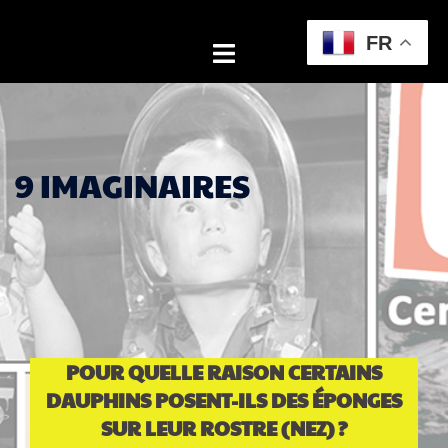
Aller
au
FR
Ouvrir/fermer
contenu
le
menu
9 IMAGINAIRES
POUR QUELLE RAISON CERTAINS
DAUPHINS POSENT-ILS DES ÉPONGES
SUR LEUR ROSTRE (NEZ) ?